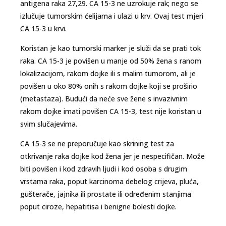
antigena raka 27,29. CA 15-3 ne uzrokuje rak; nego se
izlučuje tumorskim ćelijama i ulazi u krv. Ovaj test mjeri
CA 15-3 u krvi.
Koristan je kao tumorski marker je služi da se prati tok
raka. CA 15-3 je povišen u manje od 50% žena s ranom
lokalizacijom, rakom dojke ili s malim tumorom, ali je
povišen u oko 80% onih s rakom dojke koji se proširio
(metastaza). Budući da neće sve žene s invazivnim
rakom dojke imati povišen CA 15-3, test nije koristan u
svim slučajevima.
CA 15-3 se ne preporučuje kao skrining test za
otkrivanje raka dojke kod žena jer je nespecifičan. Može
biti povišen i kod zdravih ljudi i kod osoba s drugim
vrstama raka, poput karcinoma debelog crijeva, pluća,
gušterače, jajnika ili prostate ili određenim stanjima
poput ciroze, hepatitisa i benigne bolesti dojke.