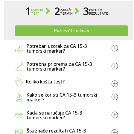
1
2
3
IZABERI
ZAKAŽI
PREUZMI
TEST
TERMIN
REZULTATE
Rezervišite odmah
Potreban uzorak za CA 15-3
tumorski marker?
Potrebna priprema za CA 15-3
tumorski marker?
Koliko košta test?
Cijena za CA 15-3 tumorski marker
LABOS
Kako se koristi CA 15-3 tumorski
laboratorij
30,00 KM.
marker?
Kada se naručuje CA 15-3
tumorski marker?
Tešanjska 1
.
+387 33 549-532
Šta znače rezultati CA 15-3