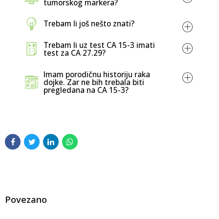
tumorskog markera?
Trebam li još nešto znati?
estrogen
progesteron
Trebam li uz test CA 15-3 imati
test za CA 27.29?
Imam porodičnu historiju raka
dojke. Zar ne bih trebala biti
pregledana na CA 15-3?
Povezano