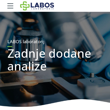
LABOS laboratorij
Zadnje dodane
analize