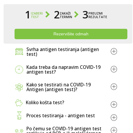
1
2
3
IZABERI
ZAKAŽI
PREUZMI
TEST
TERMIN
REZULTATE
Rezervišite odmah
Svrha antigen testiranja (antigen
test)
Kada treba da napravim COVID-19
antigen test?
Kako se testirati na COVID-19
Antigen (antigen test)?
Dijagnosticiranje
Koliko košta test?
PCR testovi
Cijena COVID-19 antigen testa
LABOS
Proces testiranja - antigen test
laboratorij
20,00 KM.
Po čemu se COVID-19 antigen test