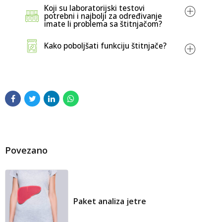
Koji su laboratorijski testovi
Koji su
Debela crvena koža na potkoljenicama ili
potrebni i najbolji za određivanje
najvažniji testovi štitnjače za procjenu funkcije moje
imate li problema sa štitnjačom?
stopalima
štitnjače?
Povećan apetit
Kako poboljšati funkciju štitnjače?
Osteoporoza
Svih pet!
Tremor ruku
Slabost mišića
Vrijednosti TSH:
Povezano
Slobodni T4 (FT4):
Paket analiza jetre