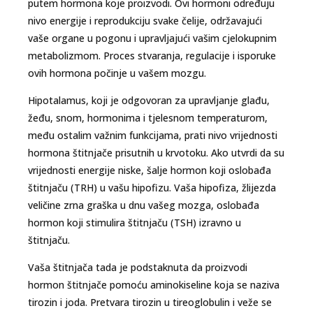
putem hormona koje proizvodi. Ovi hormoni određuju
nivo energije i reprodukciju svake čelije, održavajući
vaše organe u pogonu i upravljajući vašim cjelokupnim
metabolizmom. Proces stvaranja, regulacije i isporuke
ovih hormona počinje u vašem mozgu.
Hipotalamus, koji je odgovoran za upravljanje glađu,
žeđu, snom, hormonima i tjelesnom temperaturom,
među ostalim važnim funkcijama, prati nivo vrijednosti
hormona štitnjače prisutnih u krvotoku. Ako utvrdi da su
vrijednosti energije niske, šalje hormon koji oslobađa
štitnjaču (TRH) u vašu hipofizu. Vaša hipofiza, žlijezda
veličine zrna graška u dnu vašeg mozga, oslobađa
hormon koji stimulira štitnjaču (TSH) izravno u
štitnjaču.
Vaša štitnjača tada je podstaknuta da proizvodi
hormon štitnjače pomoću aminokiseline koja se naziva
tirozin i joda. Pretvara tirozin u tireoglobulin i veže se