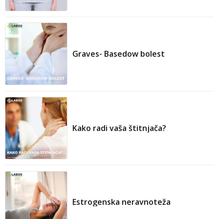
Slobodni T3 (FT3):
Graves- Basedow bolest
Test antitijela
(razine Anti TPO – Anti Tg):
Kako radi vaša štitnjača?
Estrogenska neravnoteža