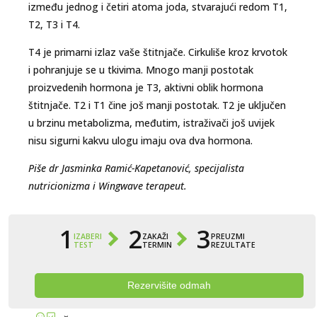
između jednog i četiri atoma joda, stvarajući redom T1,
T2, T3 i T4.
T4 je primarni izlaz vaše štitnjače. Cirkuliše kroz krvotok
i pohranjuje se u tkivima. Mnogo manji postotak
proizvedenih hormona je T3, aktivni oblik hormona
štitnjače. T2 i T1 čine još manji postotak. T2 je uključen
u brzinu metabolizma, međutim, istraživači još uvijek
nisu sigurni kakvu ulogu imaju ova dva hormona.
Piše dr Jasminka Ramić-Kapetanović, specijalista
nutricionizma i Wingwave terapeut.
1
2
3
IZABERI
ZAKAŽI
PREUZMI
TEST
TERMIN
REZULTATE
Rezervišite odmah