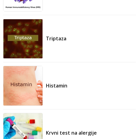
Triptaza
Histamin
Krvni test na alergije