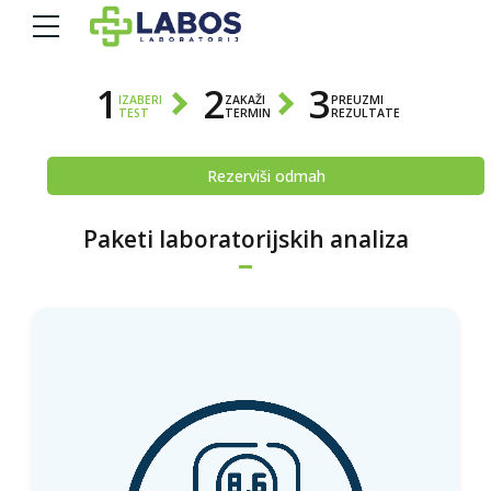
1
2
3
IZABERI
ZAKAŽI
PREUZMI
TEST
TERMIN
REZULTATE
Rezerviši odmah
Paketi laboratorijskih analiza