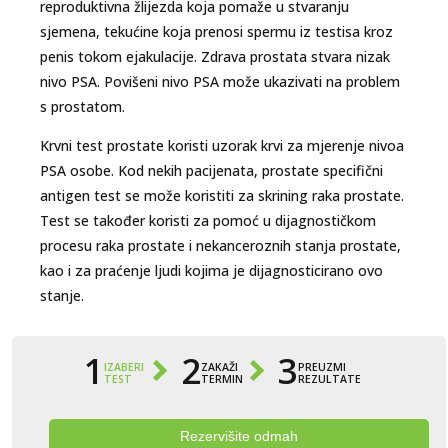
reproduktivna žlijezda koja pomaže u stvaranju
sjemena, tekućine koja prenosi spermu iz testisa kroz
penis tokom ejakulacije. Zdrava prostata stvara nizak
nivo PSA. Povišeni nivo PSA može ukazivati na problem
s prostatom.
Krvni test prostate koristi uzorak krvi za mjerenje nivoa
PSA osobe. Kod nekih pacijenata, prostate specifični
antigen test se može koristiti za skrining raka prostate.
Test se također koristi za pomoć u dijagnostičkom
procesu raka prostate i nekanceroznih stanja prostate,
kao i za praćenje ljudi kojima je dijagnosticirano ovo
stanje.
1
2
3
IZABERI
ZAKAŽI
PREUZMI
TEST
TERMIN
REZULTATE
Rezervišite odmah