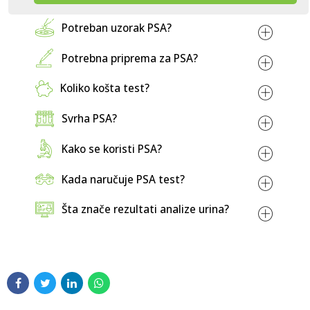
Potreban uzorak PSA?
Potrebna priprema za PSA?
Koliko košta test?
LABOS
Svrha PSA?
laboratoriji
Kako se koristi PSA?
PSA ukupni (tPSA) –
20 KM
PSA slobodni (fPSA) –
20 KM
Kada naručuje PSA test?
Šta znače rezultati analize urina?
Tešanjska 1
.
+387 33 549-532
Skrining raka