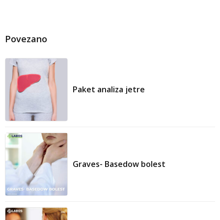
Povezano
Skrining raka
Paket analiza jetre
Dijagnoza
Graves- Basedow bolest
Dijagnoza