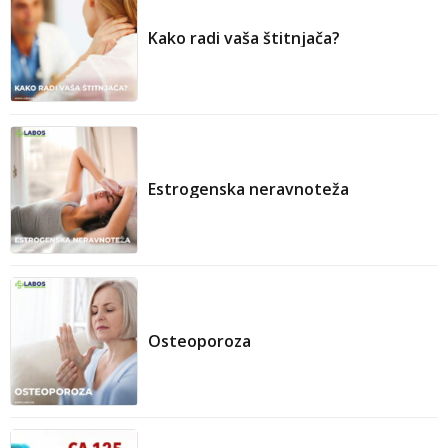
Kako radi vaša štitnjača?
Praćenje stanja/bolesti
Praćenje stanja/bolesti
Estrogenska neravnoteža
Osteoporoza