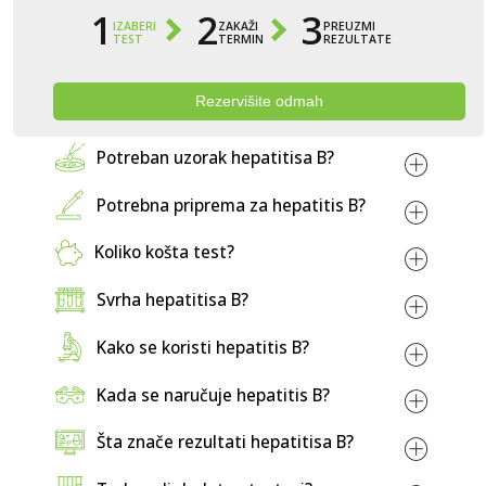
1
2
3
IZABERI
ZAKAŽI
PREUZMI
TEST
TERMIN
REZULTATE
Rezervišite odmah
Potreban uzorak hepatitisa B?
Potrebna priprema za hepatitis B?
Koliko košta test?
LABOS laboratoriji
Svrha hepatitisa B?
Kako se koristi hepatitis B?
HBs Ag (antigen) –
40 KM
HBs At (antitijela) –
35 KM
Kada se naručuje hepatitis B?
HBc IgM –
40 KM
HBc ukupna antitijela –
40 KM
Šta znače rezultati hepatitisa B?
HBe Ag –
35 KM