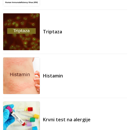
Antitijelo na hepatitis B e (anti-HBe):
Triptaza
Virusna DNK hepatitisa B:
Histamin
Krvni test na alergije