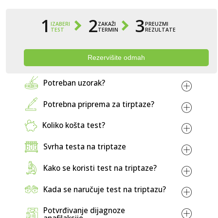
1
2
3
IZABERI
ZAKAŽI
PREUZMI
TEST
TERMIN
REZULTATE
Rezervišite odmah
Potreban uzorak?
Potrebna priprema za tirptaze?
Koliko košta test?
Cijena za test na triptaza
LABOS laboratorij
Svrha testa na triptaze
50,00 KM.
Kako se koristi test na triptaze?
Tešanjska 1
.
Kada se naručuje test na triptazu?
+387 33 549-532
Kako bi se utvrdilo da li se nedavno dogodila
Potvrđivanje dijagnoze
teška alergijska reakcija, nazvana anafilaksija ili