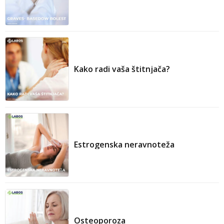
Kompletnu krvnu sliku (CBC) sa diferencijalom;
Funkcionalne testove jetre;
Testiranje na genetske mutacije;
Biopsiju koštane srži.
Kako radi vaša štitnjača?
Estrogenska neravnoteža
Osteoporoza