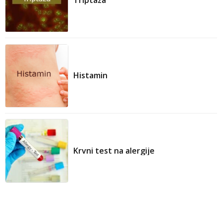
Triptaza
Histamin
Krvni test na alergije