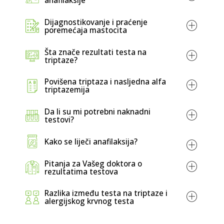
anafilaksije
anafilaktički šok;
Dijagnostikovanje i praćenje
Za dijagnosticiranje poremećaja mastocita,
poremećaja mastocita
rijetka stanja u kojima postoji ili previše
mastocita u tijelu ili su mastociti abnormalno
Šta znače rezultati testa na
triptaze?
reaktivni;
Praćenje pacijenata sa poremećajima
Povišena triptaza i nasljedna alfa
mastocita kako bi se utvrdilo da li je njihovo
triptazemija
stanje stabilno ili se pogoršava.
Sistemska mastocitoza (SM):
Da li su mi potrebni naknadni
testovi?
Otežano disanje;
Kako se liječi anafilaksija?
Oticanje lica ili jezika;
Poteškoće pri gutanju;
Kožna mastocitoza (CM):
Pitanja za Vašeg doktora o
Anksioznost;
rezultatima testova
Abdominalni bol;
Omaglicu ili vrtoglavice;
Razlika između testa na triptaze i
alergijskog krvnog testa
Kožne reakcije, kao što su crvenilo, svrab ili
Sindrom aktivacije mastocita:
koprivnjaču;